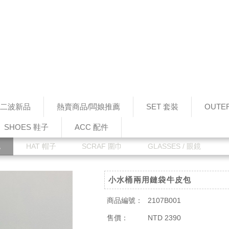
0 第二波新品
熱賣商品/闆娘推薦
SET 套裝
OUTE
SHOES 鞋子
ACC 配件
包
HAT 帽子
SCRAF 圍巾
GLASSES / 眼鏡
小水桶兩用鏈袋牛皮包
商品編號：
2107B001
售價：
NTD 2390