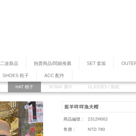
0 第二波新品
熱賣商品/闆娘推薦
SET 套裝
OUTE
SHOES 鞋子
ACC 配件
包
HAT 帽子
SCRAF 圍巾
GLASSES / 眼鏡
挺羊咩咩漁夫帽
商品編號：
2312H002
售價：
NTD 780