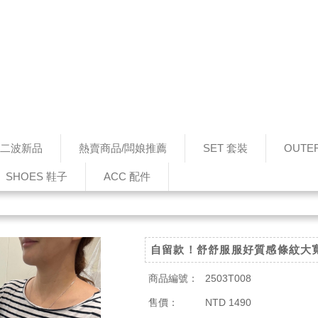
0 第二波新品
熱賣商品/闆娘推薦
SET 套裝
OUTE
SHOES 鞋子
ACC 配件
自留款！舒舒服服好質感條紋大
商品編號：
2503T008
售價：
NTD 1490