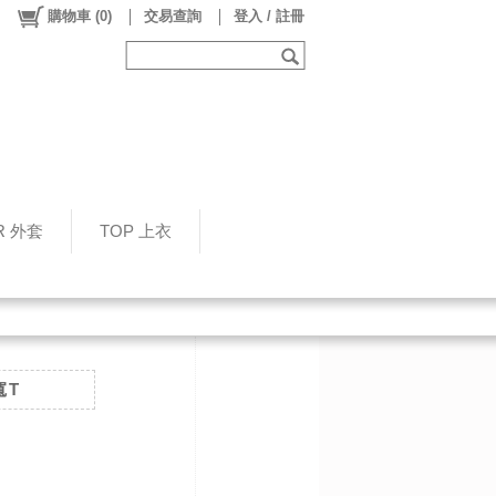
購物車
(
0
)
交易查詢
登入 / 註冊
R 外套
TOP 上衣
寬T