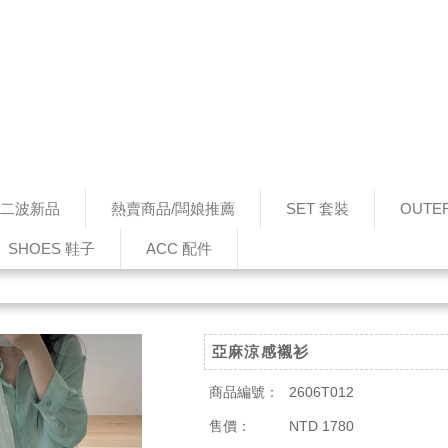
0 第二波新品
熱賣商品/闆娘推薦
SET 套裝
OUTE
SHOES 鞋子
ACC 配件
亞麻涼感襯衫
商品編號：
2606T012
售價：
NTD 1780