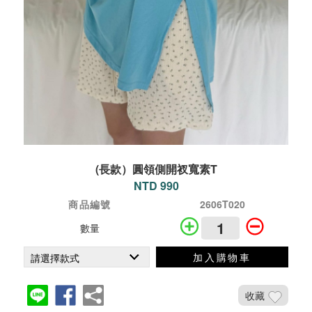
(長款）圓領側開衩寬素T
NTD 990
商品編號
2606T020
數量
加入購物車
收藏