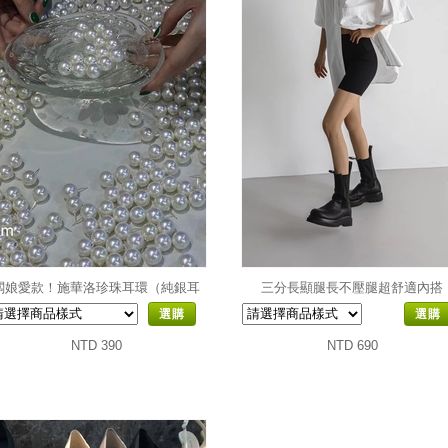
闆娘愛款！施華洛珍珠耳環（純銀耳
三分長顯腿長不壓腿超舒適內搭
針）
選購
選購
NTD 390
NTD 690