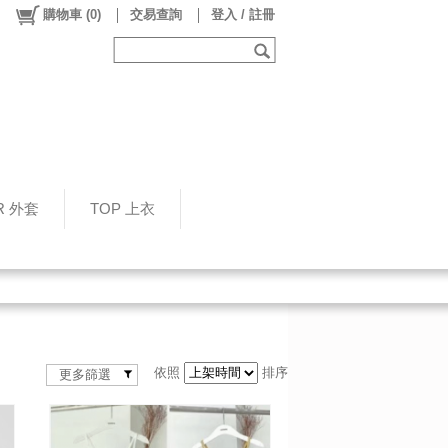
購物車
(
0
)
交易查詢
登入 / 註冊
R 外套
TOP 上衣
依照
排序
更多篩選