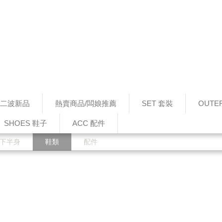
0 第二波新品
熱賣商品/闆娘推薦
SET 套裝
OUTE
SHOES 鞋子
ACC 配件
下半身
鞋類
配件