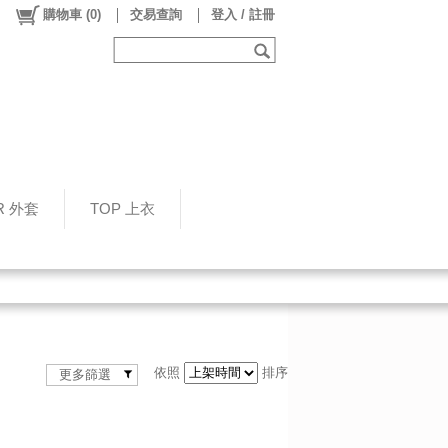
購物車
(
0
)
交易查詢
登入 / 註冊
R 外套
TOP 上衣
依照
排序
更多篩選