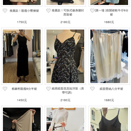
推薦款！可拆式修身腰封
(第一場 )前開衩軟牛仔9分
推薦款！顯瘦小臀褲裙
西裝裙
裙
1750元
2180元
1680元
細肩緞面花花短洋裝（肩
棉麻料顯瘦8分半裙
緞面蕾絲八分半裙
帶可調）
1450元
2180元
1680元