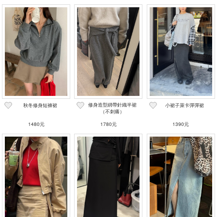
修身造型綁帶針織半裙
秋冬修身短褲裙
小裙子萊卡彈彈裙
（不刺癢）
1480元
1780元
1390元