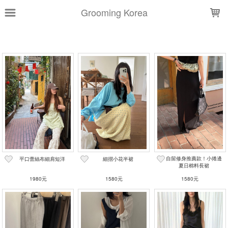
LOADING...
Grooming Korea
上架時間
銷售件數
銷售價格
樣式尺寸篩選
全部樣式
黑
灰
白
卡其
藍
深藍
深藍黑
深棕
深咖
淺灰
自留修身推薦款！小捲邊
平口蕾絲布細肩短洋
細摺小花半裙
夏日棉料長裙
全部尺寸
S
m
L
1980元
1580元
1580元
篩選