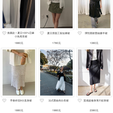
推薦款！夏日100%亞麻
夏日滑面工裝短褲裙
彈性開衩蕾絲膝半裙
小魚尾長裙
1880元
1780元
1380元
早春碎花9分直身裙
法式蕾絲布白長裙
質感超修身薄片鉛筆裙
1880元
1980元
2380元